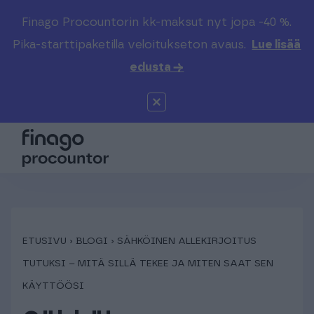
Finago Procountorin kk-maksut nyt jopa -40 %.
Etsi sivustolta
Valitse kieli
Kirjaudu
Pika-starttipaketilla veloitukseton avaus.
Lue lisää
edusta →
Suomi (FI)
Procountor
Tuotteet
Solo
Global (EN)
Kenelle
Sopimuskone
Tilitoimistoille
Finago Sign
Kokemuksia
ETUSIVU
›
BLOGI
›
SÄHKÖINEN ALLEKIRJOITUS
TUTUKSI – MITÄ SILLÄ TEKEE JA MITEN SAAT SEN
Kampus
Hinnasto
KÄYTTÖÖSI