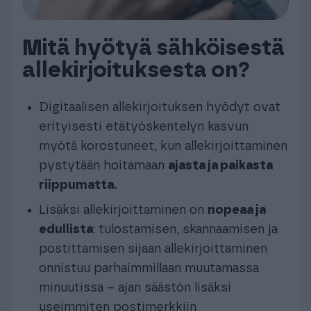
Mitä hyötyä sähköisestä
allekirjoituksesta on?
Digitaalisen allekirjoituksen hyödyt ovat
erityisesti etätyöskentelyn kasvun
myötä korostuneet, kun allekirjoittaminen
pystytään hoitamaan
ajasta ja paikasta
riippumatta.
Lisäksi allekirjoittaminen on
nopeaa ja
edullista
: tulostamisen, skannaamisen ja
postittamisen sijaan allekirjoittaminen
onnistuu parhaimmillaan muutamassa
minuutissa – ajan säästön lisäksi
useimmiten postimerkkiin