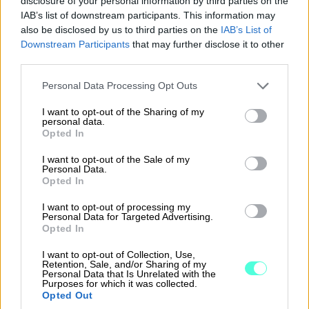
disclosure of your personal information by third parties on the
sekä Suomen paikallinen lainsäädäntö
IAB’s list of downstream participants. This information may
takaavat sähköisen allekirjoituksen juridisen
also be disclosed by us to third parties on the
IAB’s List of
pätevyyden eli se on yhtä lailla turvallinen ja
Downstream Participants
that may further disclose it to other
third parties.
sitova tapa allekirjoittaa dokumentteja kuin
käsin tehty allekirjoituskin.
Please note that this website/app uses one or more Google
Personal Data Processing Opt Outs
services and may gather and store information including but
Digitaalisen allekirjoituksen juridisesta
not limited to your visit or usage behaviour. You may click to
I want to opt-out of the Sharing of my
personal data.
grant or deny consent to Google and its third-party tags to
pätevyydestä huolimatta on kuitenkin hyvä
Opted In
use your data for below specified purposes in below Google
huomioida muutamia seikkoja allekirjoituksia
consent section.
I want to opt-out of the Sale of my
ajatellen:
Personal Data.
Opted In
– Tiettyjen tahojen, kuten viranomaisten ja
I want to opt-out of processing my
pankkien prosessit ja vaatimukset voivat
Personal Data for Targeted Advertising.
Opted In
edellyttää vähintään vahvalla
tunnistautumisella tehtyä sähköistä
I want to opt-out of Collection, Use,
Retention, Sale, and/or Sharing of my
allekirjoitusta, jolloin voidaan varmistua
Personal Data that Is Unrelated with the
Purposes for which it was collected.
henkilöllisyyden todentamisesta.
Opted Out