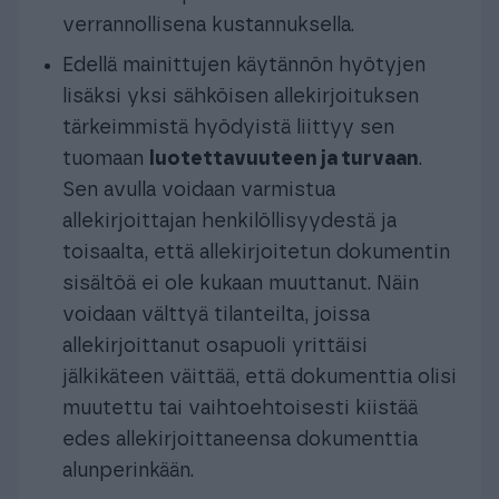
verrannollisena kustannuksella.
Edellä mainittujen käytännön hyötyjen
lisäksi yksi sähköisen allekirjoituksen
tärkeimmistä hyödyistä liittyy sen
tuomaan
luotettavuuteen ja turvaan
.
Sen avulla voidaan varmistua
allekirjoittajan henkilöllisyydestä ja
toisaalta, että allekirjoitetun dokumentin
sisältöä ei ole kukaan muuttanut. Näin
voidaan välttyä tilanteilta, joissa
allekirjoittanut osapuoli yrittäisi
jälkikäteen väittää, että dokumenttia olisi
muutettu tai vaihtoehtoisesti kiistää
edes allekirjoittaneensa dokumenttia
alunperinkään.