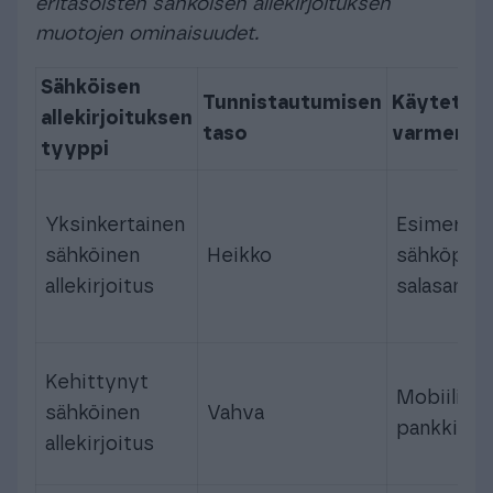
eritasoisten sähköisen allekirjoituksen
muotojen ominaisuudet.
Sähköisen
Tunnistautumisen
Käytetty
allekirjoituksen
taso
varmennu
tyyppi
Yksinkertainen
Esimerkik
sähköinen
Heikko
sähköposti
allekirjoitus
salasana
Kehittynyt
Mobiiliva
sähköinen
Vahva
pankkitun
allekirjoitus