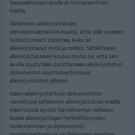
kauppakirjojen avulla ja testamenttien
osalta.
Sähköisen allekirjoituksen
perusperiaatteisiin kuuluu, että sillä voidaan
kiistattomasti osoittaa, kuka on
allekirjoittanut mitä ja milloin. Sähköiseen
allekirjoitukseen kuuluu myös se, että sen
avulla pystytään osoittamaan allekirjoitetun
dokumentin muuttumattomuus
allekirjoitusten jälkeen.
Käsin allekirjoitettuun dokumenttiin
verrattuna sähköinen allekirjoitus on edellä
mainituista syistä turvallisempi ratkaisu,
koska allekirjoittajan henkilöllisyyden
todentaminen ja dokumentin
muuttumattomuus on helpompi osoittaa