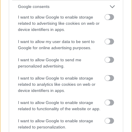
– Laissa voidaan säätää sopimuksille tietty
Google consents
määrämuoto, joka saattaa edellyttää käsin
I want to allow Google to enable storage
tehtyä allekirjoitusta. Tällaiset ovat
related to advertising like cookies on web or
käytännössä yksittäisiä poikkeuksia, jotka
device identifiers in apps.
on kuitenkin hyvä huomioida. Laissa
I want to allow my user data to be sent to
tällaisesta määrämuodosta on säädetty
Google for online advertising purposes.
muun muassa kiinteistön kauppakirjoille ja
testamenteille.
I want to allow Google to send me
personalized advertising.
I want to allow Google to enable storage
related to analytics like cookies on web or
device identifiers in apps.
I want to allow Google to enable storage
related to functionality of the website or app.
Allekirjoita asiakirjat
I want to allow Google to enable storage
helposti
related to personalization.