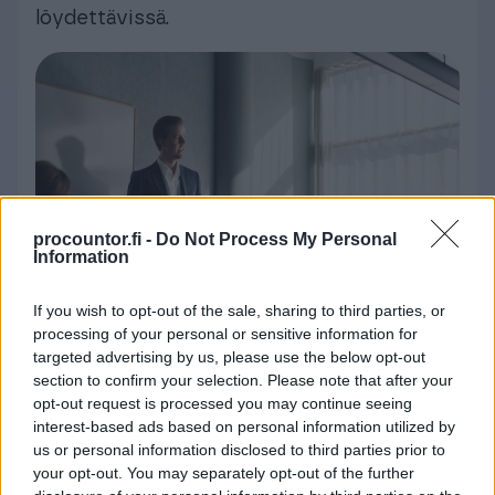
löydettävissä.
procountor.fi -
Do Not Process My Personal
Information
If you wish to opt-out of the sale, sharing to third parties, or
processing of your personal or sensitive information for
targeted advertising by us, please use the below opt-out
Onko digitaalinen
section to confirm your selection. Please note that after your
opt-out request is processed you may continue seeing
allekirjoitus pätevä?
interest-based ads based on personal information utilized by
us or personal information disclosed to third parties prior to
Euroopan unionin asetus
eIDAS N:o 910/2014
your opt-out. You may separately opt-out of the further