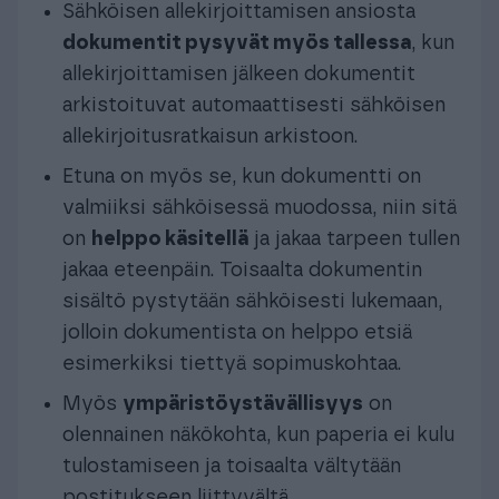
Sähköisen allekirjoittamisen ansiosta
dokumentit pysyvät myös tallessa
, kun
allekirjoittamisen jälkeen dokumentit
arkistoituvat automaattisesti sähköisen
allekirjoitusratkaisun arkistoon.
Etuna on myös se, kun dokumentti on
valmiiksi sähköisessä muodossa, niin sitä
on
helppo käsitellä
ja jakaa tarpeen tullen
jakaa eteenpäin. Toisaalta dokumentin
sisältö pystytään sähköisesti lukemaan,
jolloin dokumentista on helppo etsiä
esimerkiksi tiettyä sopimuskohtaa.
Myös
ympäristöystävällisyys
on
olennainen näkökohta, kun paperia ei kulu
tulostamiseen ja toisaalta vältytään
postitukseen liittyvältä