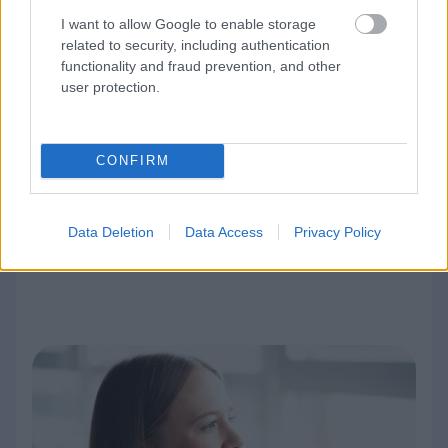
I want to allow Google to enable storage
Nimet alle dokumenttiin kuin
related to security, including authentication
dokumenttiin helposti vaikka omalta
functionality and fraud prevention, and other
puhelimelta, tallennettuna
user protection.
tietoturvalliseen arkistoon. Vain 1,50€
per allekirjoitus.
CONFIRM
Tutustu allekirjoitukseen
Data Deletion
Data Access
Privacy Policy