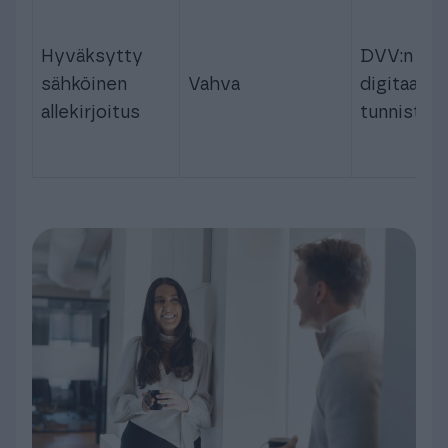
Hyväksytty
DVV:n tak
sähköinen
Vahva
digitaalin
allekirjoitus
tunnistau