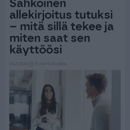
Sähköinen
Tuki & Koulutus
allekirjoitus tutuksi
– mitä sillä tekee ja
Meistä & Ajankohtaista
miten saat sen
käyttöösi
24.2.2024
8 min lukuaika
Tilaa Procountor
Kokeile maksutta
Kirjaudu