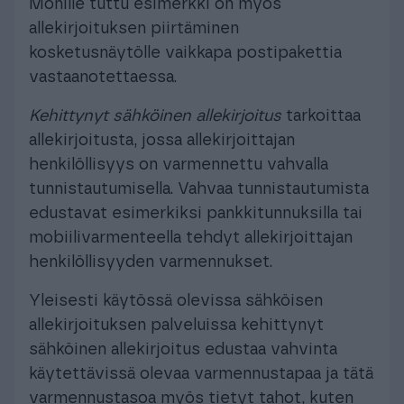
Monille tuttu esimerkki on myös
allekirjoituksen piirtäminen
kosketusnäytölle vaikkapa postipakettia
vastaanotettaessa.
Kehittynyt sähköinen allekirjoitus
tarkoittaa
allekirjoitusta, jossa allekirjoittajan
henkilöllisyys on varmennettu vahvalla
tunnistautumisella. Vahvaa tunnistautumista
edustavat esimerkiksi pankkitunnuksilla tai
mobiilivarmenteella tehdyt allekirjoittajan
henkilöllisyyden varmennukset.
Yleisesti käytössä olevissa sähköisen
allekirjoituksen palveluissa kehittynyt
sähköinen allekirjoitus edustaa vahvinta
käytettävissä olevaa varmennustapaa ja tätä
varmennustasoa myös tietyt tahot, kuten