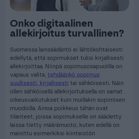
Onko digitaalinen
allekirjoitus turvallinen?
Suomessa lainsäädäntö ei lähtökohtaisesti
edellytä, että sopimukset tulisi kirjallisesti
allekirjoittaa. Niinpä sopimusosapuolilla on
vapaus valita,
tehdäänkö sopimus
suullisesti, kirjallisesti
tai sähköisesti. Näin
ollen sähköisellä allekirjoituksella on samat
oikeusvaikutukset kuin muillakin sopimisen
muodoilla. Ainoa poikkeus tähän ovat
tilanteet, joissa sopimukselle on säädetty
laissa tietty määrämuoto, kuten edellä on
mainittu esimerkiksi kiinteistön