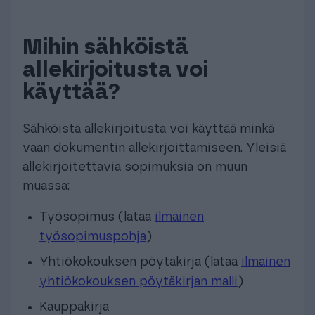
Mihin sähköistä
allekirjoitusta voi
käyttää?
Sähköistä allekirjoitusta voi käyttää minkä
vaan dokumentin allekirjoittamiseen. Yleisiä
allekirjoitettavia sopimuksia on muun
muassa:
Työsopimus (lataa
ilmainen
työsopimuspohja
)
Yhtiökokouksen pöytäkirja (lataa
ilmainen
yhtiökokouksen pöytäkirjan malli
)
Kauppakirja