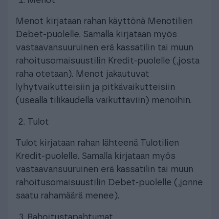
Menot
Menot kirjataan rahan käyttönä Menotilien
Debet-puolelle. Samalla kirjataan myös
vastaavansuuruinen erä kassatilin tai muun
rahoitusomaisuustilin Kredit-puolelle (,josta
raha otetaan). Menot jakautuvat
lyhytvaikutteisiin ja pitkävaikutteisiin
(usealla tilikaudella vaikuttaviin) menoihin.
Tulot
Tulot kirjataan rahan lähteenä Tulotilien
Kredit-puolelle. Samalla kirjataan myös
vastaavansuuruinen erä kassatilin tai muun
rahoitusomaisuustilin Debet-puolelle (,jonne
saatu rahamäärä menee).
Rahoitustapahtumat