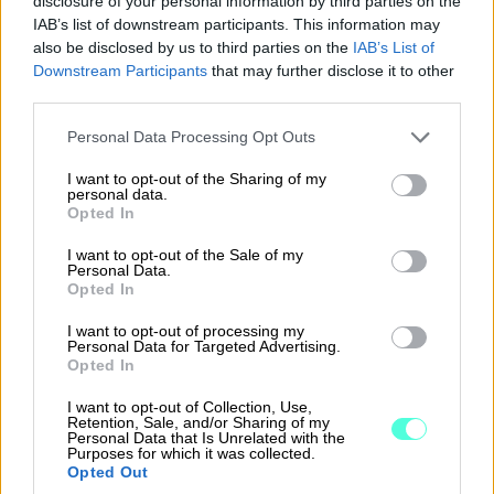
disclosure of your personal information by third parties on the
Velvoitteet kirjanpidon pitämiseen sekä
IAB’s list of downstream participants. This information may
tilinpäätöksen julkistamiseen riippuvat
also be disclosed by us to third parties on the
IAB’s List of
yrityksen koosta ja yritysmuodosta. Alla
Downstream Participants
that may further disclose it to other
third parties.
tärkeimmät raja-​arvot ja asiat, jotka
vaikuttavat siihen, minkälaista kirjanpitoa
Please note that this website/app uses one or more Google
Personal Data Processing Opt Outs
services and may gather and store information including but
yrittäjän
tai yhtiön on pidettävä.
not limited to your visit or usage behaviour. You may click to
I want to opt-out of the Sharing of my
personal data.
grant or deny consent to Google and its third-party tags to
Mitä suurempi yritys, sitä vaativammat ovat
Opted In
use your data for below specified purposes in below Google
kirjanpito-​ ja erityisesti
consent section.
I want to opt-out of the Sale of my
tilinpäätösvaatimukset. Näitä vaatimuksia
Personal Data.
Opted In
ajatellen yritykset ryhmitellään seuraaviin
kokoluokkiin:
I want to opt-out of processing my
Personal Data for Targeted Advertising.
Opted In
Yritys on mikroyritys,
jos enintään yksi alla
olevista rajoista ylittyy päättyneellä ja sitä
I want to opt-out of Collection, Use,
Retention, Sale, and/or Sharing of my
välittömästi edeltäneellä tilikaudella
Personal Data that Is Unrelated with the
Purposes for which it was collected.
tilinpäätöspäivänä.
Opted Out