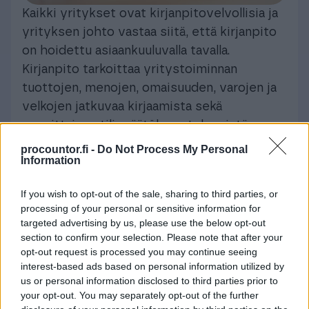
Kaikki yritykset ovat kirjanpitovelvollisia ja
yrityksen johto vastaa siitä, että kirjanpito
on hoidettu asiaankuuluvalla tavalla.
Kirjanpito tarkoittaa yritystoiminnan
tuottojen, menojen, omaisuuden, varojen ja
velkojen jatkuvaa kirjaamista sekä
vuosittaisen tilinpäätöksen tekemistä.
procountor.fi -
Do Not Process My Personal
Kirjanpitoon kerätään kaikki liiketoiminnasta
Information
syntyvät kuitit, sopimukset ja tositteet.
Kirjanpidon on oltava siten ajan tasalla, että
If you wish to opt-out of the sale, sharing to third parties, or
processing of your personal or sensitive information for
siitä voidaan tehdä kausivero- ja muut
targeted advertising by us, please use the below opt-out
ilmoitukset veroviranomaiselle sekä
section to confirm your selection. Please note that after your
lainmukaiset ilmoitukset muuta tarkoitusta
opt-out request is processed you may continue seeing
interest-based ads based on personal information utilized by
varten. Tilinpäätös tehdään neljän kuukauden
us or personal information disclosed to third parties prior to
kuluessa tilikauden päättymisestä.
your opt-out. You may separately opt-out of the further