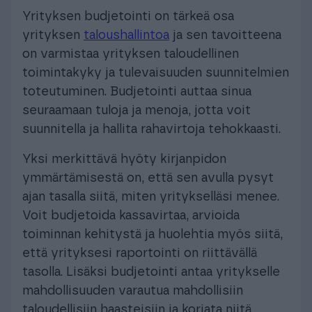
Yrityksen budjetointi on tärkeä osa
yrityksen
taloushallintoa
ja sen tavoitteena
on varmistaa yrityksen taloudellinen
toimintakyky ja tulevaisuuden suunnitelmien
toteutuminen. Budjetointi auttaa sinua
seuraamaan tuloja ja menoja, jotta voit
suunnitella ja hallita rahavirtoja tehokkaasti.
Yksi merkittävä hyöty kirjanpidon
ymmärtämisestä on, että sen avulla pysyt
ajan tasalla siitä, miten yritykselläsi menee.
Voit budjetoida kassavirtaa, arvioida
toiminnan kehitystä ja huolehtia myös siitä,
että yrityksesi raportointi on riittävällä
tasolla. Lisäksi budjetointi antaa yritykselle
mahdollisuuden varautua mahdollisiin
taloudellisiin haasteisiin ja korjata niitä