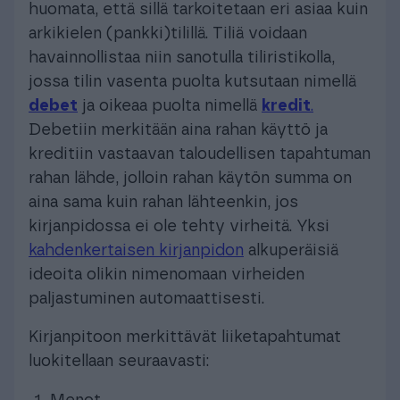
huomata, että sillä tarkoitetaan eri asiaa kuin
arkikielen (pankki)tilillä. Tiliä voidaan
havainnollistaa niin sanotulla tiliristikolla,
jossa tilin vasenta puolta kutsutaan nimellä
debet
ja oikeaa puolta nimellä
kredit
.
Debetiin merkitään aina rahan käyttö ja
kreditiin vastaavan taloudellisen tapahtuman
rahan lähde, jolloin rahan käytön summa on
aina sama kuin rahan lähteenkin, jos
kirjanpidossa ei ole tehty virheitä. Yksi
kahdenkertaisen kirjanpidon
alkuperäisiä
ideoita olikin nimenomaan virheiden
paljastuminen automaattisesti.
Kirjanpitoon merkittävät liiketapahtumat
luokitellaan seuraavasti: