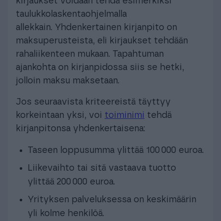
kirjaukset voidaan tehdä esimerkiksi
taulukkolaskentaohjelmalla
allekkain. Yhdenkertainen kirjanpito on
maksuperusteista, eli kirjaukset tehdään
rahaliikenteen mukaan. Tapahtuman
ajankohta on kirjanpidossa siis se hetki,
jolloin maksu maksetaan.
Jos seuraavista kriteereistä täyttyy
korkeintaan yksi, voi
toiminimi
tehdä
kirjanpitonsa yhdenkertaisena:
Taseen loppusumma ylittää 100 000 euroa.
Liikevaihto tai sitä vastaava tuotto
ylittää 200 000 euroa.
Yrityksen palveluksessa on keskimäärin
yli kolme henkilöä.