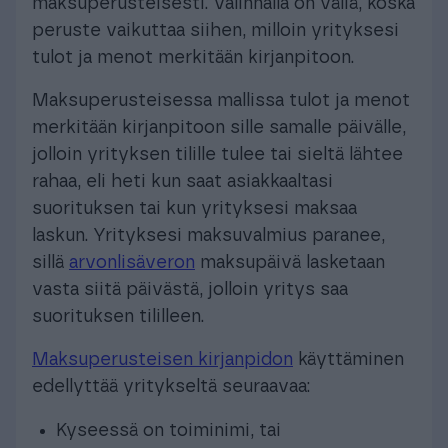
maksuperusteisesti. Valinnalla on väliä, koska
peruste vaikuttaa siihen, milloin yrityksesi
tulot ja menot merkitään kirjanpitoon.
Maksuperusteisessa mallissa tulot ja menot
merkitään kirjanpitoon sille samalle päivälle,
jolloin yrityksen tilille tulee tai sieltä lähtee
rahaa, eli heti kun saat asiakkaaltasi
suorituksen tai kun yrityksesi maksaa
laskun. Yrityksesi maksuvalmius paranee,
sillä
arvonlisäveron
maksupäivä lasketaan
vasta siitä päivästä, jolloin yritys saa
suorituksen tililleen.
Maksuperusteisen kirjanpidon
käyttäminen
edellyttää yritykseltä seuraavaa:
Kyseessä on toiminimi, tai