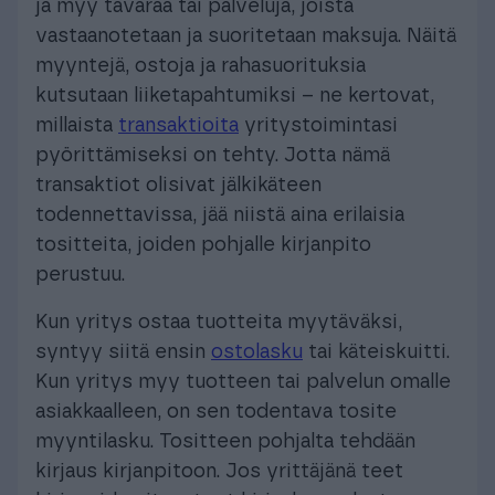
ja myy tavaraa tai palveluja, joista
vastaanotetaan ja suoritetaan maksuja. Näitä
myyntejä, ostoja ja rahasuorituksia
kutsutaan liiketapahtumiksi – ne kertovat,
millaista
transaktioita
yritystoimintasi
pyörittämiseksi on tehty. Jotta nämä
transaktiot olisivat jälkikäteen
todennettavissa, jää niistä aina erilaisia
tositteita, joiden pohjalle kirjanpito
perustuu.
Kun yritys ostaa tuotteita myytäväksi,
syntyy siitä ensin
ostolasku
tai käteiskuitti.
Kun yritys myy tuotteen tai palvelun omalle
asiakkaalleen, on sen todentava tosite
myyntilasku. Tositteen pohjalta tehdään
kirjaus kirjanpitoon. Jos yrittäjänä teet