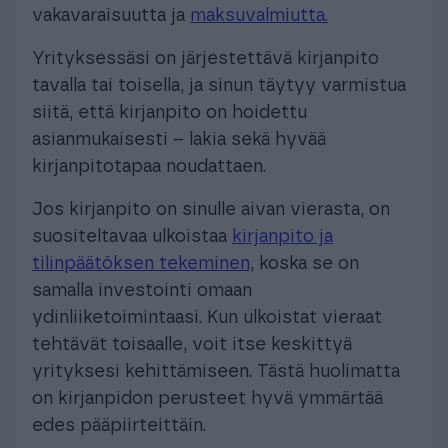
vakavaraisuutta ja
maksuvalmiutta.
Yrityksessäsi on järjestettävä kirjanpito
tavalla tai toisella, ja sinun täytyy varmistua
siitä, että kirjanpito on hoidettu
asianmukaisesti – lakia sekä hyvää
kirjanpitotapaa noudattaen.
Jos kirjanpito on sinulle aivan vierasta, on
suositeltavaa ulkoistaa
kirjanpito ja
tilinpäätöksen tekeminen
, koska se on
samalla investointi omaan
ydinliiketoimintaasi. Kun ulkoistat vieraat
tehtävät toisaalle, voit itse keskittyä
yrityksesi kehittämiseen. Tästä huolimatta
on kirjanpidon perusteet hyvä ymmärtää
edes pääpiirteittäin.