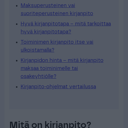
Maksuperusteinen vai
suoriteperusteinen kirjanpito
Hyvä kirjanpitotapa – mitä tarkoittaa
hyvä kirjanpitotapa?
Toiminimen kirjanpito itse vai
ulkoistamalla?
Kirjanpidon hinta – mitä kirjanpito
maksaa toiminimelle tai
osakeyhtiölle?
Kirjanpito-ohjelmat vertailussa
Mitä on kirjanpito?