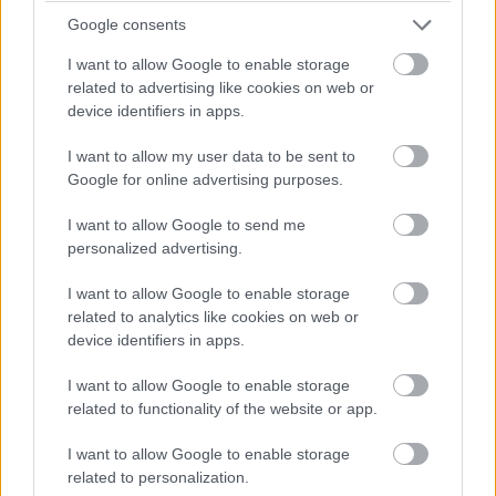
Yrityksen taseen loppusumma 450 000
Google consents
euroa.
I want to allow Google to enable storage
Yrityksen liikevaihto 900 000 euroa.
related to advertising like cookies on web or
device identifiers in apps.
Yrityksen tilikauden aikana palveluksessa
I want to allow my user data to be sent to
keskimäärin 10 henkilöä.
Google for online advertising purposes.
Yritys on pienyritys,
jos enintään yksi alla
I want to allow Google to send me
olevista rajoista ylittyy päättyneellä ja sitä
personalized advertising.
välittömästi edeltäneellä tilikaudella
I want to allow Google to enable storage
tilinpäätöspäivänä.
related to analytics like cookies on web or
device identifiers in apps.
Yrityksen taseen loppusumma 7 500 000
euroa.
I want to allow Google to enable storage
related to functionality of the website or app.
Yrityksen liikevaihto 15 000 000 euroa.
I want to allow Google to enable storage
Yrityksen tilikauden aikana palveluksessa
related to personalization.
keskimäärin 50 henkilöä.