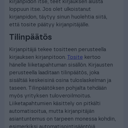
kirjanpidon itse, teet kirjauksen alusta
loppuun itse. Jos olet ulkoistanut
kirjanpidon, täytyy sinun huolehtia siitä,
että tosite päätyy kirjanpitäjälle.
Tilinpäätös
Kirjanpitäjä tekee tositteen perusteella
kirjauksen kirjanpitoon.
Tosite
kertoo
hänelle liiketapahtuman sisällön. Kirjausten
perusteella laaditaan tilinpäätös, joka
sisältää keskeisinä osina tuloslaskelman ja
taseen. Tilinpäätöksen pohjalta tehdään
myös yrityksen tuloveroilmoitus.
Liiketapahtumien käsittely on pitkälti
automatisoitua, mutta kirjanpitäjän
asiantuntemus on tarpeen monessa kohdin,
esimerkiksi automatisointisääntöjä