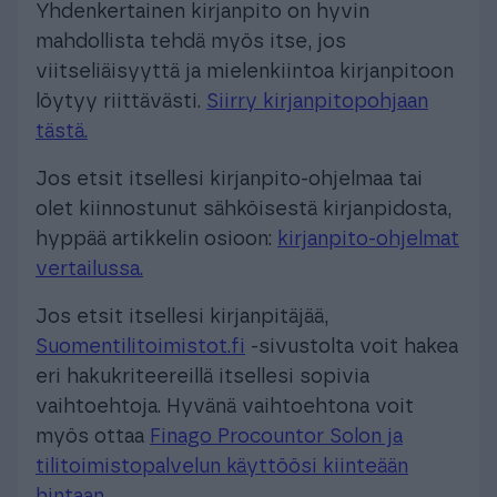
Yhdenkertainen kirjanpito on hyvin
mahdollista tehdä myös itse, jos
viitseliäisyyttä ja mielenkiintoa kirjanpitoon
löytyy riittävästi.
Siirry kirjanpitopohjaan
tästä.
Jos etsit itsellesi kirjanpito-ohjelmaa tai
olet kiinnostunut sähköisestä kirjanpidosta,
hyppää artikkelin osioon:
kirjanpito-ohjelmat
vertailussa.
Jos etsit itsellesi kirjanpitäjää,
Suomentilitoimistot.fi
-sivustolta voit hakea
eri hakukriteereillä itsellesi sopivia
vaihtoehtoja. Hyvänä vaihtoehtona voit
myös ottaa
Finago Procountor Solon ja
tilitoimistopalvelun käyttöösi kiinteään
hintaan
.