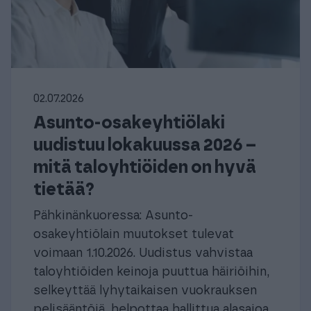
02.07.2026
Asunto-osakeyhtiölaki
uudistuu lokakuussa 2026 –
mitä taloyhtiöiden on hyvä
tietää?
Pähkinänkuoressa: Asunto-
osakeyhtiölain muutokset tulevat
voimaan 1.10.2026. Uudistus vahvistaa
taloyhtiöiden keinoja puuttua häiriöihin,
selkeyttää lyhytaikaisen vuokrauksen
pelisääntöjä, helpottaa hallittua alasajoa