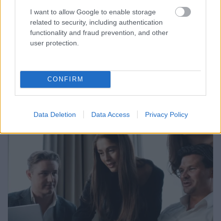
oikeutensa ennen työsopimuksen
I want to allow Google to enable storage
allekirjoittamista. Siksi työsopimuslain
related to security, including authentication
keskeinen sisältö kannattaa tuntea....
functionality and fraud prevention, and other
user protection.
⟶
LUE ARTIKKELI
CONFIRM
Data Deletion
Data Access
Privacy Policy