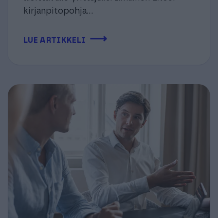
kirjanpitopohja...
⟶
LUE ARTIKKELI