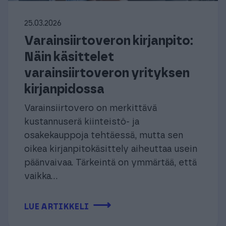
25.03.2026
Varainsiirtoveron kirjanpito:
Näin käsittelet
varainsiirtoveron yrityksen
kirjanpidossa
Varainsiirtovero on merkittävä
kustannuserä kiinteistö- ja
osakekauppoja tehtäessä, mutta sen
oikea kirjanpitokäsittely aiheuttaa usein
päänvaivaa. Tärkeintä on ymmärtää, että
vaikka...
⟶
LUE ARTIKKELI