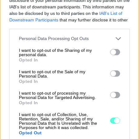
disclosure of your personal information by third parties on the
tapahtuu? Lataa malli Finago
IAB’s list of downstream participants. This information may
Sopimuskoneesta
also be disclosed by us to third parties on the
IAB’s List of
Downstream Participants
that may further disclose it to other
Lomautusta koskevat
third parties.
ilmoitusvelvoitteet on tärkeää hoitaa
Please note that this website/app uses one or more Google
Personal Data Processing Opt Outs
kirjallisesti ja kattavasti, jottei
services and may gather and store information including but
not limited to your visit or usage behaviour. You may click to
I want to opt-out of the Sharing of my
lomauttamisen toteuttamistavasta tai
personal data.
grant or deny consent to Google and its third-party tags to
määräaikojen noudattamisesta jää
Opted In
use your data for below specified purposes in below Google
epäselvyyksiä työnantajan ja
consent section.
I want to opt-out of the Sale of my
Personal Data.
työntekijän...
Opted In
⟶
I want to opt-out of processing my
LUE ARTIKKELI
Personal Data for Targeted Advertising.
Opted In
I want to opt-out of Collection, Use,
Retention, Sale, and/or Sharing of my
Personal Data that Is Unrelated with the
Purposes for which it was collected.
Opted Out