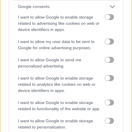
Google consents
I want to allow Google to enable storage
related to advertising like cookies on web or
device identifiers in apps.
I want to allow my user data to be sent to
Google for online advertising purposes.
I want to allow Google to send me
personalized advertising.
I want to allow Google to enable storage
01.06.2026
related to analytics like cookies on web or
Työsopimuslaki – tunnetko
device identifiers in apps.
työnantajan ja työntekijän
I want to allow Google to enable storage
velvollisuudet ja oikeudet?
related to functionality of the website or app.
Jokaisen työnantajan ja työntekijän on
I want to allow Google to enable storage
related to personalization.
tärkeää tietää omat velvollisuutensa ja