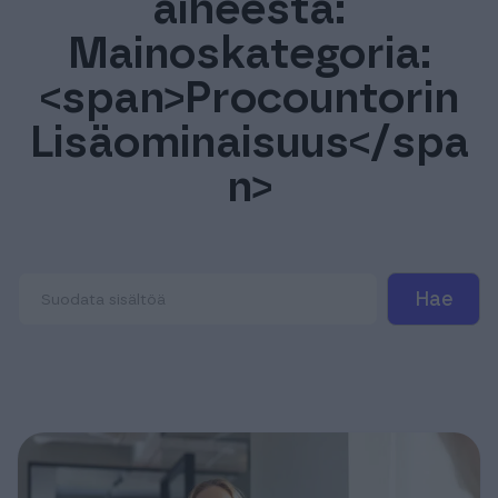
aiheesta:
Tuki & Koulutus
Mainoskategoria:
<span>Procountorin
Meistä & Ajankohtaista
Lisäominaisuus</spa
n>
Tilaa Procountor
Kokeile maksutta
Kirjaudu