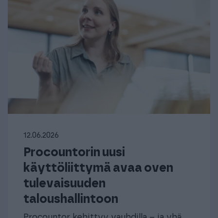
12.06.2026
Procountorin uusi
käyttöliittymä avaa oven
tulevaisuuden
taloushallintoon
Procountor kehittyy vauhdilla – ja yhä