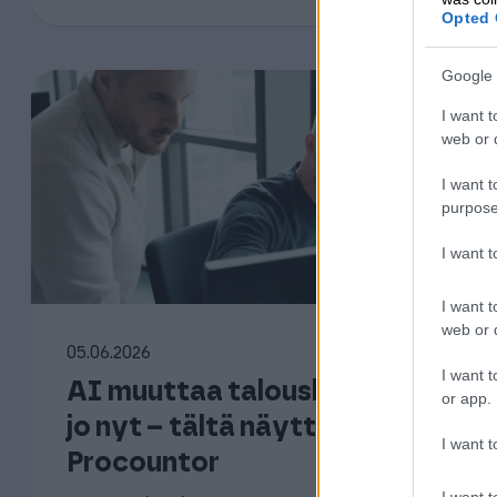
Opted 
Google 
I want t
web or d
I want t
purpose
I want 
I want t
web or d
05.06.2026
I want t
AI muuttaa taloushallintoa
or app.
jo nyt – tältä näyttää uusi
I want t
Procountor
I want t