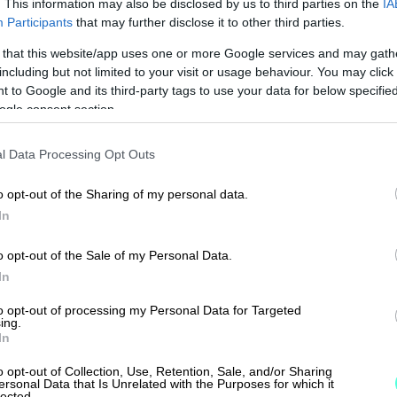
. This information may also be disclosed by us to third parties on the
IA
käyttöliittymä avaa oven
Participants
that may further disclose it to other third parties.
tulevaisuuden
 that this website/app uses one or more Google services and may gath
taloushallintoon
including but not limited to your visit or usage behaviour. You may click 
 to Google and its third-party tags to use your data for below specifi
Procountor kehittyy vauhdilla – ja
ogle consent section.
yhä useampi uusi ominaisuus
l Data Processing Opt Outs
julkaistaan vain uudessa
käyttöliittymässä. Kun aktivoit
o opt-out of the Sharing of my personal data.
uudistetut näkymät, pääset
In
hyödyntämään Procountorin...
o opt-out of the Sale of my Personal Data.
In
to opt-out of processing my Personal Data for Targeted
ing.
In
⟶
o opt-out of Collection, Use, Retention, Sale, and/or Sharing
LUE ARTIKKELI
ersonal Data that Is Unrelated with the Purposes for which it
lected.