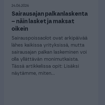
24.06.2026
Sairausajan palkanlaskenta
– näin lasket ja maksat
uroille ja
oikein
Sairauspoissaolot ovat arkipäivää
istyksille
Yrityksille
istyksille
Yrityksille
lähes kaikissa yrityksissä, mutta
sairausajan palkan laskeminen voi
olla yllättävän monimutkaista.
Tässä artikkelissa opit: Lisäksi
näytämme, miten...