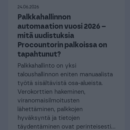
oppimisalusta, joka tarjoaa käyttäjilleen ainutlaatuisen mikro-
SOPII KAIKILLE YHTIÖMUODOILLE, KUTEN:
oppimisen mallin.
24.06.2026
Henkilöstöhallinto
Palkkahallinnon
Yhdistykset
Asunto-osa
Henkilöstöhallinto ja palkanlaskenta yhdessä kevyessä
paketissa
automaation vuosi 2026 –
Yhdistyksen kirjanpito helposti ja
Moderni kokon
tehokkaasti.
mitä uudistuksia
OPPILAITOKSET
Procountorin palkoissa on
Tutustu asiakkaidemme k
Oppilaitosakatemia tilitoimistoille
tapahtunut?
Tutustu asiakkaidemme k
Yhteistyömalli, joka tuo yhteen opiskelijat eli työnhakijat
Palkkahallinto on yksi
sekä työnantajat: Procountor-tilitoimistot
taloushallinnon eniten manuaalista
työtä sisältävistä osa-alueista.
Verokorttien hakeminen,
E
viranomaisilmoitusten
lähettäminen, palkkojen
hyväksyntä ja tietojen
täydentäminen ovat perinteisesti...