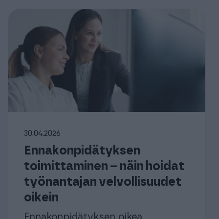
30.04.2026
Ennakonpidätyksen
toimittaminen – näin hoidat
työnantajan velvollisuudet
oikein
Ennakonpidätyksen oikea