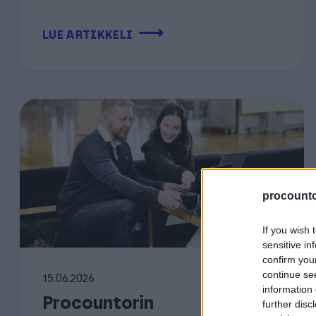
⟶
LUE ARTIKKELI
procountor
If you wish 
sensitive in
confirm you
continue se
15.06.2026
information 
Procountorin
further disc