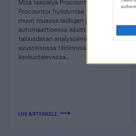
Mitä tekoälyä Procountorissa on?
authenti
Procountor hyödyntää tekoälyä
muun muassa laskujen ja kuittien
automaattisessa käsittelyssä,
talousdatan analysoinnissa, AI-
avusteisessa tiliöinnissä sekä
keskustelevassa...
⟶
LUE ARTIKKELI