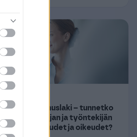
01.06.2026
Työsopimuslaki – tunnetko
työnantajan ja työntekijän
velvollisuudet ja oikeudet?