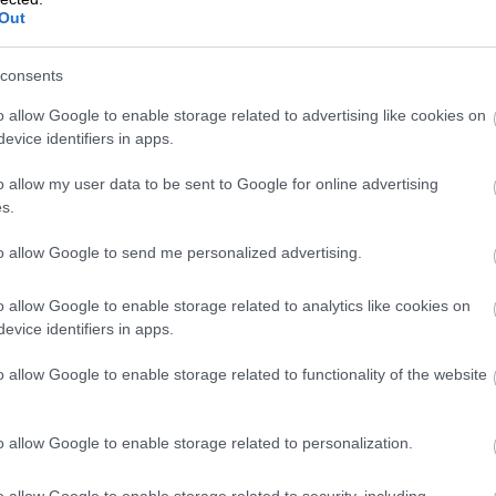
Out
consents
o allow Google to enable storage related to advertising like cookies on
evice identifiers in apps.
o allow my user data to be sent to Google for online advertising
s.
to allow Google to send me personalized advertising.
o allow Google to enable storage related to analytics like cookies on
evice identifiers in apps.
01.06.2026
o allow Google to enable storage related to functionality of the website
Lomautusilmoitus
työntekijälle – miten
o allow Google to enable storage related to personalization.
lomautuksesta
o allow Google to enable storage related to security, including