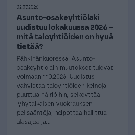
automatisoi taloushallinnon prosesseja.
Ota käyttöösi juristien laatimat, käyttövalmiit
02.07.2026
sopimuspohjat
Asunto-osakeyhtiölaki
keyhtiöt ja isännöitsijät
Urheiluseurat
uudistuu lokakuussa 2026 –
aisratkaisu isännöintialalle.
-30 % kuukausimaksusta urheiluse
maksuton mobiili!
mitä taloyhtiöiden on hyvä
PROCOUNTORIN UUDET OMINAISUUDET
tietää?
okemuksiin Procountorista
Tilitoimistoille
Yhd
Procountor versiopäivitykset
okemuksiin Procountorista
Tilitoimistoille
Yhd
Pähkinänkuoressa: Asunto-
Tiedot Procountorin versiopäivityksistä
osakeyhtiölain muutokset tulevat
voimaan 1.10.2026. Uudistus
vahvistaa taloyhtiöiden keinoja
puuttua häiriöihin, selkeyttää
tsitkö itsellesi kirjanpitäjää?
Tutustu tilitoimistoihin
lyhytaikaisen vuokrauksen
pelisääntöjä, helpottaa hallittua
alasajoa ja...