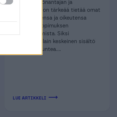
Jokaisen työnantajan ja
työntekijän on tärkeää tietää omat
velvollisuutensa ja oikeutensa
ennen työsopimuksen
allekirjoittamista. Siksi
työsopimuslain keskeinen sisältö
kannattaa tuntea....
⟶
LUE ARTIKKELI