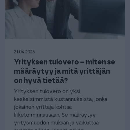
21.04.2026
Yrityksen tulovero – miten se
määräytyy ja mitä yrittäjän
on hyvä tietää?
Yrityksen tulovero on yksi
keskeisimmistä kustannuksista, jonka
jokainen yrittäjä kohtaa
liiketoiminnassaan. Se määräytyy
yritysmuodon mukaan ja vaikuttaa