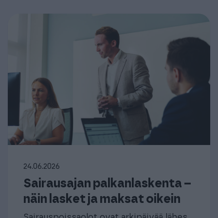
24.06.2026
Sairausajan palkanlaskenta –
näin lasket ja maksat oikein
Sairauspoissaolot ovat arkipäivää lähes