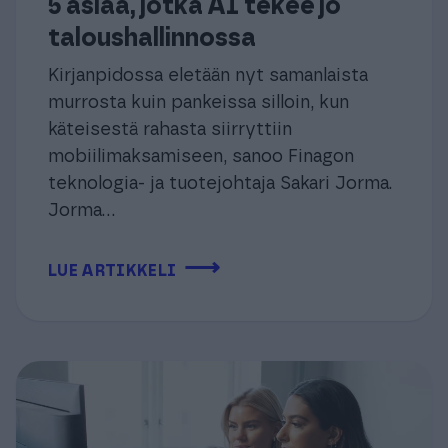
5 asiaa, jotka AI tekee jo
taloushallinnossa
Kirjanpidossa eletään nyt samanlaista
murrosta kuin pankeissa silloin, kun
käteisestä rahasta siirryttiin
mobiilimaksamiseen, sanoo Finagon
teknologia- ja tuotejohtaja Sakari Jorma.
Jorma...
⟶
LUE ARTIKKELI