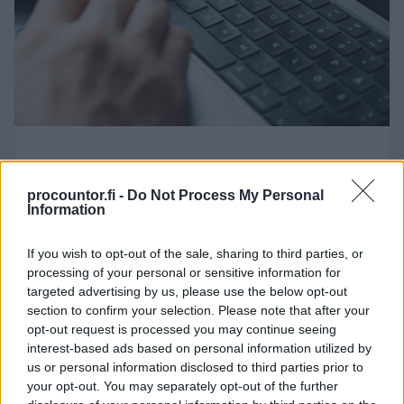
01.06.2026
Lomautusilmoitus
procountor.fi -
Do Not Process My Personal
Information
työntekijälle – miten
lomautuksesta ilmoittaminen
If you wish to opt-out of the sale, sharing to third parties, or
processing of your personal or sensitive information for
tapahtuu? Lataa malli Finago
targeted advertising by us, please use the below opt-out
Sopimuskoneesta
section to confirm your selection. Please note that after your
opt-out request is processed you may continue seeing
Lomautusta koskevat
interest-based ads based on personal information utilized by
us or personal information disclosed to third parties prior to
ilmoitusvelvoitteet on tärkeää hoitaa
your opt-out. You may separately opt-out of the further
kirjallisesti ja kattavasti, jottei