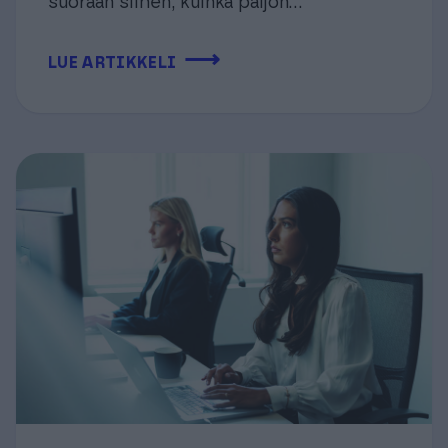
suoraan siihen, kuinka paljon...
⟶
LUE ARTIKKELI