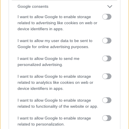
Google consents
I want to allow Google to enable storage
related to advertising like cookies on web or
device identifiers in apps.
01.06.2026
I want to allow my user data to be sent to
Työsopimuslaki – tunnetko
Google for online advertising purposes.
työnantajan ja työntekijän
I want to allow Google to send me
velvollisuudet ja oikeudet?
personalized advertising.
Jokaisen työnantajan ja työntekijän on
I want to allow Google to enable storage
tärkeää tietää omat velvollisuutensa ja
related to analytics like cookies on web or
device identifiers in apps.
oikeutensa ennen työsopimuksen
allekirjoittamista. Siksi työsopimuslain
I want to allow Google to enable storage
keskeinen sisältö kannattaa tuntea....
related to functionality of the website or app.
I want to allow Google to enable storage
⟶
LUE ARTIKKELI
related to personalization.