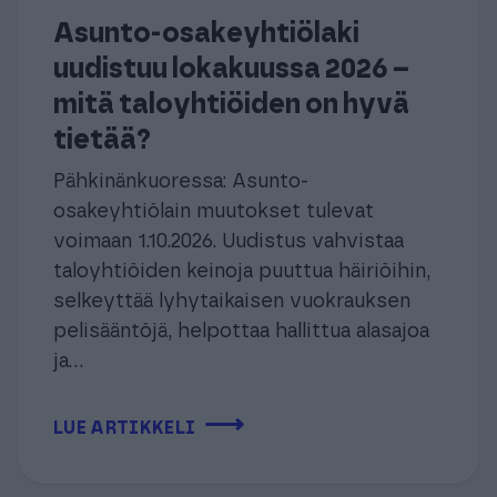
Asunto-osakeyhtiölaki
uudistuu lokakuussa 2026 –
mitä taloyhtiöiden on hyvä
tietää?
Pähkinänkuoressa: Asunto-
osakeyhtiölain muutokset tulevat
voimaan 1.10.2026. Uudistus vahvistaa
taloyhtiöiden keinoja puuttua häiriöihin,
selkeyttää lyhytaikaisen vuokrauksen
pelisääntöjä, helpottaa hallittua alasajoa
ja...
⟶
LUE ARTIKKELI