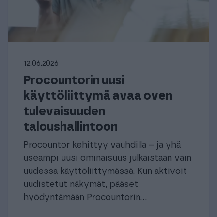
12.06.2026
Procountorin uusi
käyttöliittymä avaa oven
tulevaisuuden
taloushallintoon
Procountor kehittyy vauhdilla – ja yhä
useampi uusi ominaisuus julkaistaan vain
uudessa käyttöliittymässä. Kun aktivoit
uudistetut näkymät, pääset
hyödyntämään Procountorin...