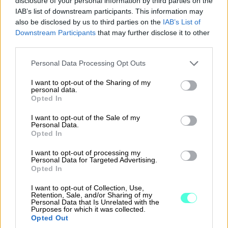
disclosure of your personal information by third parties on the
lomauttamisen toteuttamistavasta tai
IAB’s list of downstream participants. This information may
also be disclosed by us to third parties on the
IAB’s List of
määräaikojen noudattamisesta jää
Downstream Participants
that may further disclose it to other
epäselvyyksiä työnantajan ja
third parties.
työntekijän...
Please note that this website/app uses one or more Google
Personal Data Processing Opt Outs
services and may gather and store information including but
⟶
LUE ARTIKKELI
not limited to your visit or usage behaviour. You may click to
I want to opt-out of the Sharing of my
personal data.
grant or deny consent to Google and its third-party tags to
Opted In
use your data for below specified purposes in below Google
consent section.
I want to opt-out of the Sale of my
Personal Data.
Opted In
I want to opt-out of processing my
Personal Data for Targeted Advertising.
Opted In
I want to opt-out of Collection, Use,
Retention, Sale, and/or Sharing of my
Personal Data that Is Unrelated with the
Purposes for which it was collected.
Opted Out