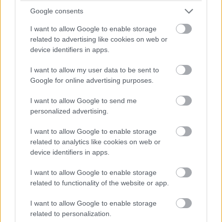
Google consents
I want to allow Google to enable storage
related to advertising like cookies on web or
device identifiers in apps.
01.06.2026
I want to allow my user data to be sent to
Työsopimuslaki – tunnetko
Google for online advertising purposes.
työnantajan ja työntekijän
I want to allow Google to send me
velvollisuudet ja oikeudet?
personalized advertising.
Jokaisen työnantajan ja työntekijän on
I want to allow Google to enable storage
tärkeää tietää omat velvollisuutensa ja
related to analytics like cookies on web or
device identifiers in apps.
oikeutensa ennen työsopimuksen
allekirjoittamista. Siksi työsopimuslain
I want to allow Google to enable storage
keskeinen sisältö kannattaa tuntea....
related to functionality of the website or app.
I want to allow Google to enable storage
⟶
LUE ARTIKKELI
related to personalization.