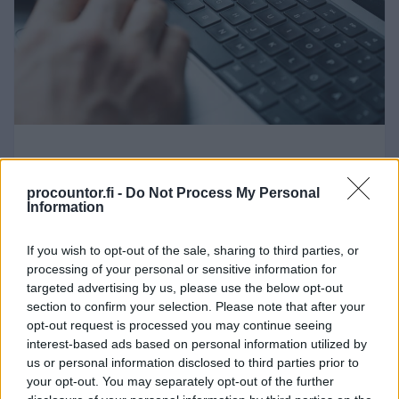
01.06.2026
Lomautusilmoitus
procountor.fi -
Do Not Process My Personal
Information
työntekijälle – miten
lomautuksesta ilmoittaminen
If you wish to opt-out of the sale, sharing to third parties, or
processing of your personal or sensitive information for
tapahtuu? Lataa malli Finago
targeted advertising by us, please use the below opt-out
Sopimuskoneesta
section to confirm your selection. Please note that after your
opt-out request is processed you may continue seeing
Lomautusta koskevat
interest-based ads based on personal information utilized by
us or personal information disclosed to third parties prior to
ilmoitusvelvoitteet on tärkeää hoitaa
your opt-out. You may separately opt-out of the further
kirjallisesti ja kattavasti, jottei