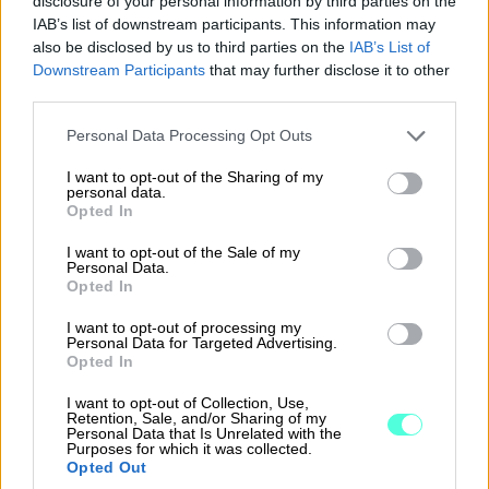
disclosure of your personal information by third parties on the
lomauttamisen toteuttamistavasta tai
IAB’s list of downstream participants. This information may
also be disclosed by us to third parties on the
IAB’s List of
määräaikojen noudattamisesta jää
Downstream Participants
that may further disclose it to other
epäselvyyksiä työnantajan ja
third parties.
työntekijän...
Please note that this website/app uses one or more Google
Personal Data Processing Opt Outs
services and may gather and store information including but
⟶
LUE ARTIKKELI
not limited to your visit or usage behaviour. You may click to
I want to opt-out of the Sharing of my
personal data.
grant or deny consent to Google and its third-party tags to
Opted In
use your data for below specified purposes in below Google
consent section.
I want to opt-out of the Sale of my
Personal Data.
Opted In
I want to opt-out of processing my
Personal Data for Targeted Advertising.
Opted In
I want to opt-out of Collection, Use,
Retention, Sale, and/or Sharing of my
Personal Data that Is Unrelated with the
Purposes for which it was collected.
Opted Out