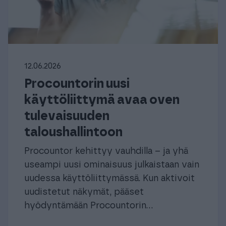
12.06.2026
Procountorin uusi
käyttöliittymä avaa oven
tulevaisuuden
taloushallintoon
Procountor kehittyy vauhdilla – ja yhä
useampi uusi ominaisuus julkaistaan vain
uudessa käyttöliittymässä. Kun aktivoit
uudistetut näkymät, pääset
hyödyntämään Procountorin...