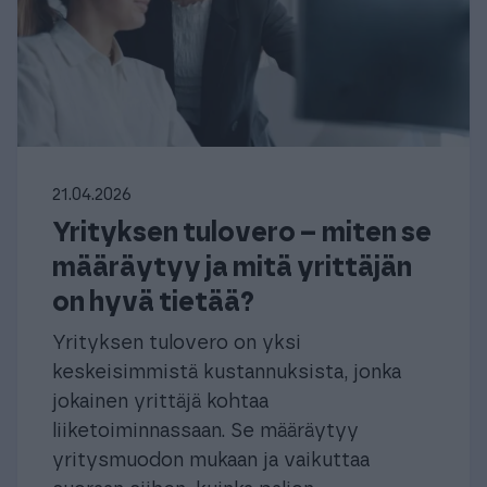
21.04.2026
Yrityksen tulovero – miten se
määräytyy ja mitä yrittäjän
on hyvä tietää?
Yrityksen tulovero on yksi
keskeisimmistä kustannuksista, jonka
jokainen yrittäjä kohtaa
liiketoiminnassaan. Se määräytyy
yritysmuodon mukaan ja vaikuttaa