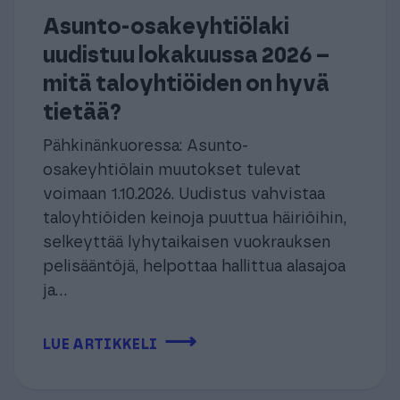
Asunto-osakeyhtiölaki
uudistuu lokakuussa 2026 –
mitä taloyhtiöiden on hyvä
tietää?
Pähkinänkuoressa: Asunto-
osakeyhtiölain muutokset tulevat
voimaan 1.10.2026. Uudistus vahvistaa
taloyhtiöiden keinoja puuttua häiriöihin,
selkeyttää lyhytaikaisen vuokrauksen
pelisääntöjä, helpottaa hallittua alasajoa
ja...
⟶
LUE ARTIKKELI