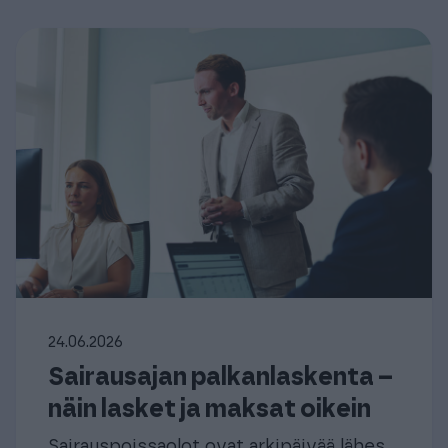
24.06.2026
Sairausajan palkanlaskenta –
näin lasket ja maksat oikein
Sairauspoissaolot ovat arkipäivää lähes