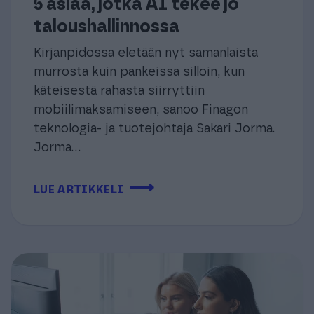
5 asiaa, jotka AI tekee jo
taloushallinnossa
Kirjanpidossa eletään nyt samanlaista
murrosta kuin pankeissa silloin, kun
käteisestä rahasta siirryttiin
mobiilimaksamiseen, sanoo Finagon
teknologia- ja tuotejohtaja Sakari Jorma.
Jorma...
⟶
LUE ARTIKKELI