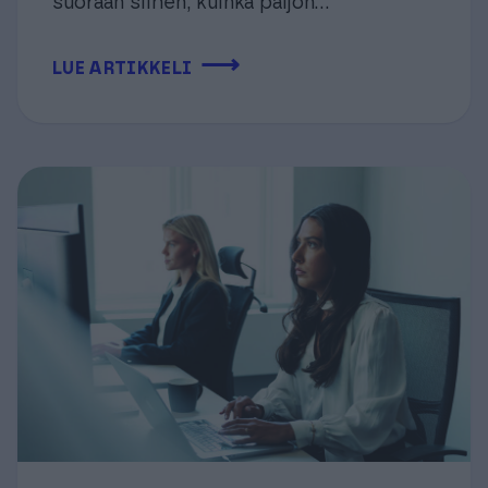
suoraan siihen, kuinka paljon...
⟶
LUE ARTIKKELI