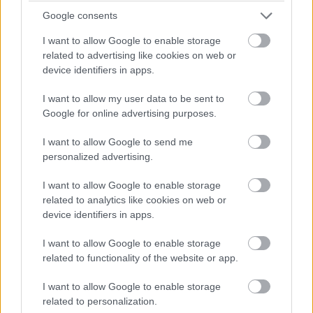
Google consents
I want to allow Google to enable storage
related to advertising like cookies on web or
device identifiers in apps.
01.06.2026
I want to allow my user data to be sent to
Työsopimuslaki – tunnetko
Google for online advertising purposes.
työnantajan ja työntekijän
I want to allow Google to send me
velvollisuudet ja oikeudet?
personalized advertising.
Jokaisen työnantajan ja työntekijän on
I want to allow Google to enable storage
tärkeää tietää omat velvollisuutensa ja
related to analytics like cookies on web or
device identifiers in apps.
oikeutensa ennen työsopimuksen
allekirjoittamista. Siksi työsopimuslain
I want to allow Google to enable storage
keskeinen sisältö kannattaa tuntea....
related to functionality of the website or app.
I want to allow Google to enable storage
⟶
LUE ARTIKKELI
related to personalization.