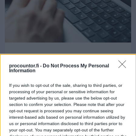
01.06.2026
Lomautusilmoitus
procountor.fi -
Do Not Process My Personal
Information
työntekijälle – miten
lomautuksesta ilmoittaminen
If you wish to opt-out of the sale, sharing to third parties, or
processing of your personal or sensitive information for
tapahtuu? Lataa malli Finago
targeted advertising by us, please use the below opt-out
Sopimuskoneesta
section to confirm your selection. Please note that after your
opt-out request is processed you may continue seeing
Lomautusta koskevat
interest-based ads based on personal information utilized by
us or personal information disclosed to third parties prior to
ilmoitusvelvoitteet on tärkeää hoitaa
your opt-out. You may separately opt-out of the further
kirjallisesti ja kattavasti, jottei