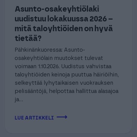
Asunto-osakeyhtiölaki
uudistuu lokakuussa 2026 –
mitä taloyhtiöiden on hyvä
tietää?
Pähkinänkuoressa: Asunto-
osakeyhtiölain muutokset tulevat
voimaan 1.10.2026. Uudistus vahvistaa
taloyhtiöiden keinoja puuttua häiriöihin,
selkeyttää lyhytaikaisen vuokrauksen
pelisääntöjä, helpottaa hallittua alasajoa
ja...
⟶
LUE ARTIKKELI