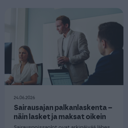
24.06.2026
Sairausajan palkanlaskenta –
näin lasket ja maksat oikein
Sairauspoissaolot ovat arkipäivää lähes