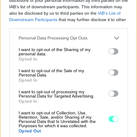
disclosure of your personal information by third parties on the
lomauttamisen toteuttamistavasta tai
IAB’s list of downstream participants. This information may
also be disclosed by us to third parties on the
IAB’s List of
määräaikojen noudattamisesta jää
Downstream Participants
that may further disclose it to other
epäselvyyksiä työnantajan ja
third parties.
työntekijän...
Please note that this website/app uses one or more Google
Personal Data Processing Opt Outs
services and may gather and store information including but
⟶
LUE ARTIKKELI
not limited to your visit or usage behaviour. You may click to
I want to opt-out of the Sharing of my
personal data.
grant or deny consent to Google and its third-party tags to
Opted In
use your data for below specified purposes in below Google
consent section.
I want to opt-out of the Sale of my
Personal Data.
Opted In
I want to opt-out of processing my
Personal Data for Targeted Advertising.
Opted In
I want to opt-out of Collection, Use,
Retention, Sale, and/or Sharing of my
Personal Data that Is Unrelated with the
Purposes for which it was collected.
Opted Out