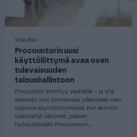
12.06.2026
Procountorin uusi
käyttöliittymä avaa oven
tulevaisuuden
taloushallintoon
Procountor kehittyy vauhdilla – ja yhä
useampi uusi ominaisuus julkaistaan vain
uudessa käyttöliittymässä. Kun aktivoit
uudistetut näkymät, pääset
hyödyntämään Procountorin...