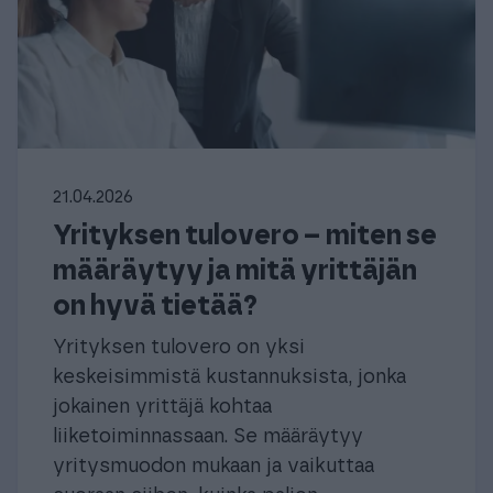
21.04.2026
Yrityksen tulovero – miten se
määräytyy ja mitä yrittäjän
on hyvä tietää?
Yrityksen tulovero on yksi
keskeisimmistä kustannuksista, jonka
jokainen yrittäjä kohtaa
liiketoiminnassaan. Se määräytyy
yritysmuodon mukaan ja vaikuttaa