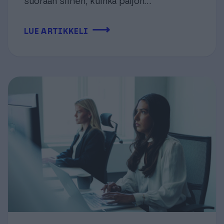
suoraan siihen, kuinka paljon...
⟶
LUE ARTIKKELI