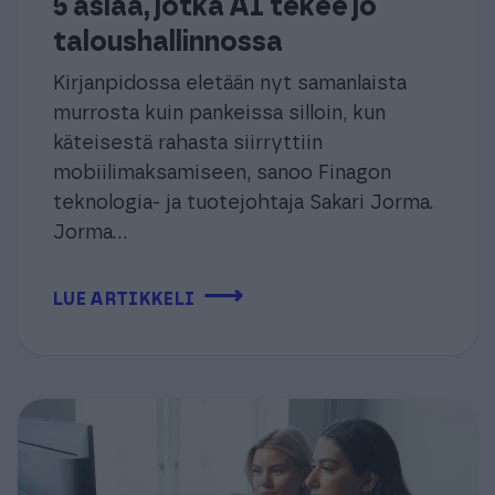
5 asiaa, jotka AI tekee jo
taloushallinnossa
Kirjanpidossa eletään nyt samanlaista
murrosta kuin pankeissa silloin, kun
käteisestä rahasta siirryttiin
mobiilimaksamiseen, sanoo Finagon
teknologia- ja tuotejohtaja Sakari Jorma.
Jorma...
⟶
LUE ARTIKKELI