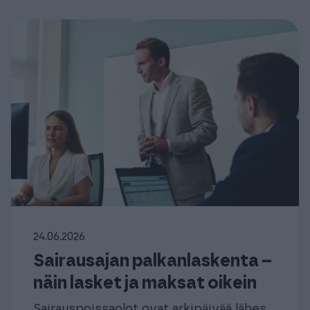
24.06.2026
Sairausajan palkanlaskenta –
näin lasket ja maksat oikein
Sairauspoissaolot ovat arkipäivää lähes