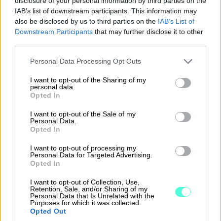
disclosure of your personal information by third parties on the
lomauttamisen toteuttamistavasta tai
IAB’s list of downstream participants. This information may
also be disclosed by us to third parties on the
IAB’s List of
määräaikojen noudattamisesta jää
Downstream Participants
that may further disclose it to other
epäselvyyksiä työnantajan ja
third parties.
työntekijän...
Please note that this website/app uses one or more Google
Personal Data Processing Opt Outs
services and may gather and store information including but
⟶
LUE ARTIKKELI
not limited to your visit or usage behaviour. You may click to
I want to opt-out of the Sharing of my
personal data.
grant or deny consent to Google and its third-party tags to
Opted In
use your data for below specified purposes in below Google
consent section.
I want to opt-out of the Sale of my
Personal Data.
Opted In
I want to opt-out of processing my
Personal Data for Targeted Advertising.
Opted In
I want to opt-out of Collection, Use,
Retention, Sale, and/or Sharing of my
Personal Data that Is Unrelated with the
Purposes for which it was collected.
Opted Out