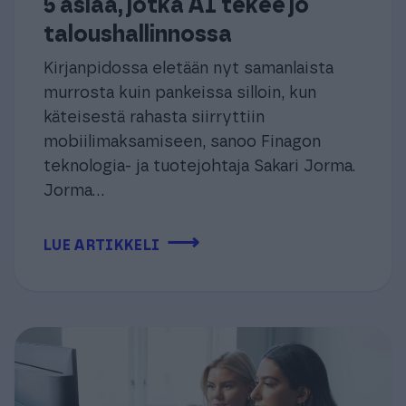
5 asiaa, jotka AI tekee jo
taloushallinnossa
Kirjanpidossa eletään nyt samanlaista
murrosta kuin pankeissa silloin, kun
käteisestä rahasta siirryttiin
mobiilimaksamiseen, sanoo Finagon
teknologia- ja tuotejohtaja Sakari Jorma.
Jorma...
⟶
LUE ARTIKKELI