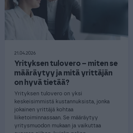
21.04.2026
Yrityksen tulovero – miten se
määräytyy ja mitä yrittäjän
on hyvä tietää?
Yrityksen tulovero on yksi
keskeisimmistä kustannuksista, jonka
jokainen yrittäjä kohtaa
liiketoiminnassaan. Se määräytyy
yritysmuodon mukaan ja vaikuttaa