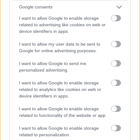
Google consents
I want to allow Google to enable storage
related to advertising like cookies on web or
device identifiers in apps.
01.06.2026
I want to allow my user data to be sent to
Työsopimuslaki – tunnetko
Google for online advertising purposes.
työnantajan ja työntekijän
I want to allow Google to send me
velvollisuudet ja oikeudet?
personalized advertising.
Jokaisen työnantajan ja työntekijän on
I want to allow Google to enable storage
tärkeää tietää omat velvollisuutensa ja
related to analytics like cookies on web or
device identifiers in apps.
oikeutensa ennen työsopimuksen
allekirjoittamista. Siksi työsopimuslain
I want to allow Google to enable storage
keskeinen sisältö kannattaa tuntea....
related to functionality of the website or app.
I want to allow Google to enable storage
⟶
LUE ARTIKKELI
related to personalization.