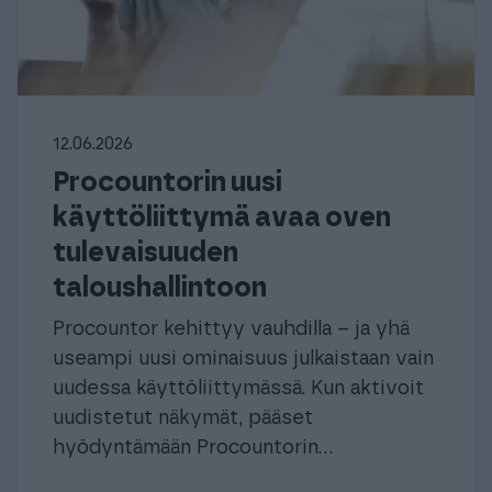
12.06.2026
Procountorin uusi
käyttöliittymä avaa oven
tulevaisuuden
taloushallintoon
Procountor kehittyy vauhdilla – ja yhä
useampi uusi ominaisuus julkaistaan vain
uudessa käyttöliittymässä. Kun aktivoit
uudistetut näkymät, pääset
hyödyntämään Procountorin...