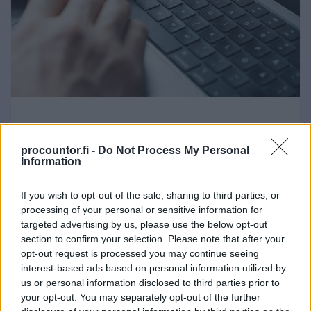
01.06.2026
Lomautusilmoitus
procountor.fi -
Do Not Process My Personal
Information
työntekijälle – miten
lomautuksesta ilmoittaminen
If you wish to opt-out of the sale, sharing to third parties, or
processing of your personal or sensitive information for
tapahtuu? Lataa malli Finago
targeted advertising by us, please use the below opt-out
Sopimuskoneesta
section to confirm your selection. Please note that after your
opt-out request is processed you may continue seeing
Lomautusta koskevat
interest-based ads based on personal information utilized by
us or personal information disclosed to third parties prior to
ilmoitusvelvoitteet on tärkeää hoitaa
your opt-out. You may separately opt-out of the further
kirjallisesti ja kattavasti, jottei