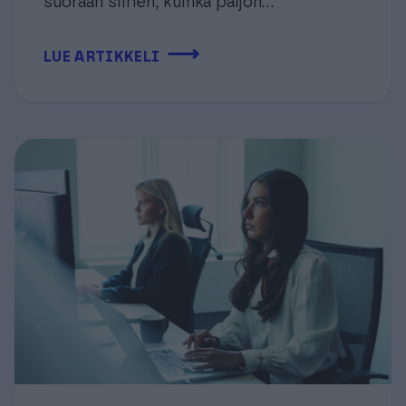
suoraan siihen, kuinka paljon...
⟶
LUE ARTIKKELI