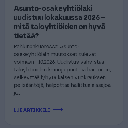
Asunto-osakeyhtiölaki
uudistuu lokakuussa 2026 –
mitä taloyhtiöiden on hyvä
tietää?
Pähkinänkuoressa: Asunto-
osakeyhtiölain muutokset tulevat
voimaan 1.10.2026. Uudistus vahvistaa
taloyhtiöiden keinoja puuttua häiriöihin,
selkeyttää lyhytaikaisen vuokrauksen
pelisääntöjä, helpottaa hallittua alasajoa
ja...
⟶
LUE ARTIKKELI