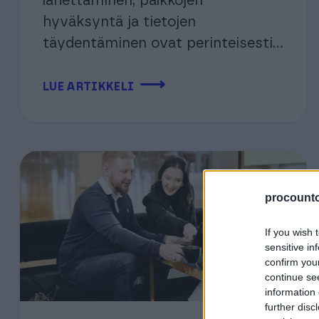
lähettäminen, palkkojen
hyväksyntä ja tietojen
täydentäminen ovat perinteisesti...
⟶
LUE ARTIKKELI
procountor
If you wish 
sensitive in
confirm you
continue se
information 
further disc