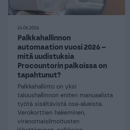
oppimisalusta, joka tarjoaa käyttäjilleen ainutlaatuisen mikro-
SOPII KAIKILLE YHTIÖMUODOILLE, KUTEN:
oppimisen mallin.
Henkilöstöhallinto
Yhdistykset
Asunto-osa
Henkilöstöhallinto ja palkanlaskenta yhdessä kevyessä
paketissa
Yhdistyksen kirjanpito helposti ja
Moderni kokon
24.06.2026
tehokkaasti.
Palkkahallinnon
OPPILAITOKSET
automaation vuosi 2026 –
Tutustu asiakkaidemme k
Oppilaitosakatemia tilitoimistoille
Tutustu asiakkaidemme k
mitä uudistuksia
Yhteistyömalli, joka tuo yhteen opiskelijat eli työnhakijat
Procountorin palkoissa on
sekä työnantajat: Procountor-tilitoimistot
tapahtunut?
Palkkahallinto on yksi
E
taloushallinnon eniten manuaalista
työtä sisältävistä osa-alueista.
Verokorttien hakeminen,
viranomaisilmoitusten