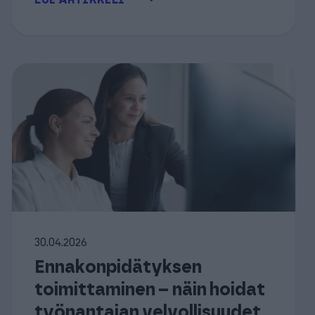
LUE ARTIKKELI
30.04.2026
Ennakonpidätyksen
toimittaminen – näin hoidat
työnantajan velvollisuudet