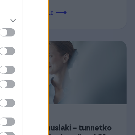
⟶
LUE ARTIKKELI
01.06.2026
Työsopimuslaki – tunnetko