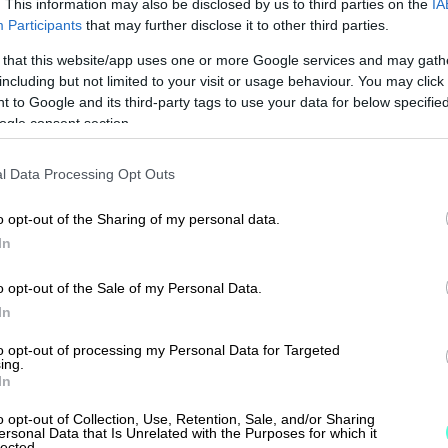
. This information may also be disclosed by us to third parties on the
IA
12.06.2026
Participants
that may further disclose it to other third parties.
Procountorin uusi
 that this website/app uses one or more Google services and may gath
including but not limited to your visit or usage behaviour. You may click 
käyttöliittymä avaa oven
 to Google and its third-party tags to use your data for below specifi
tulevaisuuden
ogle consent section.
taloushallintoon
l Data Processing Opt Outs
Procountor kehittyy vauhdilla – ja
yhä useampi uusi ominaisuus
o opt-out of the Sharing of my personal data.
In
julkaistaan vain uudessa
käyttöliittymässä. Kun aktivoit
o opt-out of the Sale of my Personal Data.
uudistetut näkymät, pääset
In
hyödyntämään Procountorin...
to opt-out of processing my Personal Data for Targeted
ing.
In
o opt-out of Collection, Use, Retention, Sale, and/or Sharing
ersonal Data that Is Unrelated with the Purposes for which it
lected.