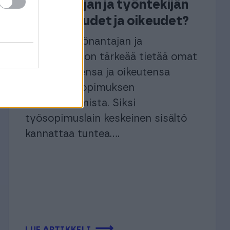
työnantajan ja työntekijän
velvollisuudet ja oikeudet?
Jokaisen työnantajan ja
työntekijän on tärkeää tietää omat
velvollisuutensa ja oikeutensa
ennen työsopimuksen
allekirjoittamista. Siksi
työsopimuslain keskeinen sisältö
kannattaa tuntea....
⟶