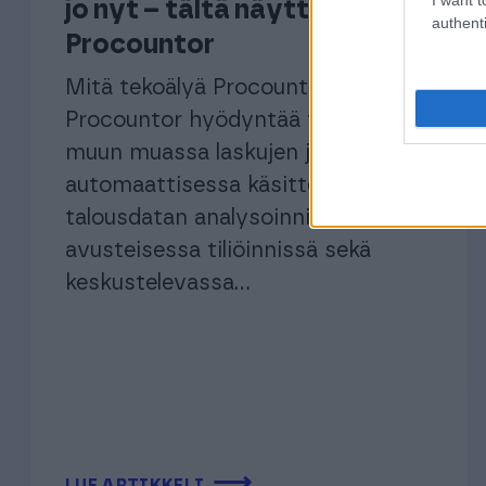
jo nyt – tältä näyttää uusi
authenti
Procountor
Mitä tekoälyä Procountorissa on?
Procountor hyödyntää tekoälyä
muun muassa laskujen ja kuittien
automaattisessa käsittelyssä,
talousdatan analysoinnissa, AI-
avusteisessa tiliöinnissä sekä
keskustelevassa...
⟶