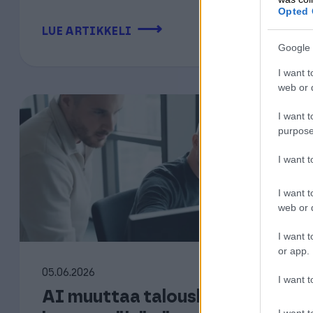
Opted 
⟶
LUE ARTIKKELI
Google 
I want t
web or d
I want t
purpose
I want 
I want t
web or d
I want t
or app.
05.06.2026
I want t
AI muuttaa taloushallintoa
I want t