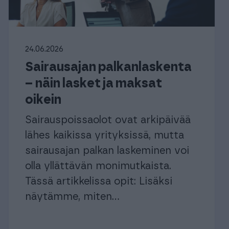
uroille ja
24.06.2026
Sairausajan palkanlaskenta
– näin lasket ja maksat
istyksille
Yrityksille
istyksille
Yrityksille
oikein
Sairauspoissaolot ovat arkipäivää
lähes kaikissa yrityksissä, mutta
sairausajan palkan laskeminen voi
olla yllättävän monimutkaista.
Tässä artikkelissa opit: Lisäksi
näytämme, miten...