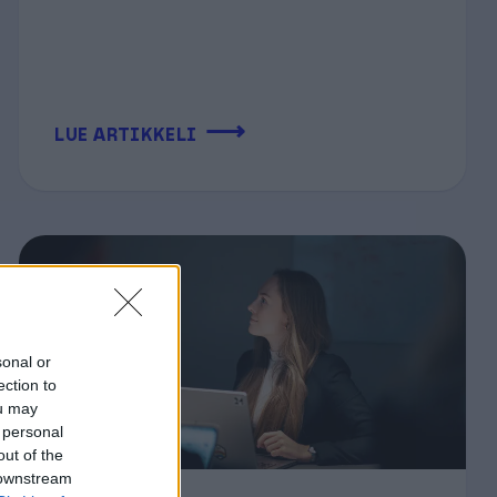
⟶
LUE ARTIKKELI
sonal or
ection to
ou may
 personal
out of the
 downstream