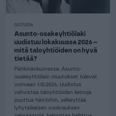
automatisoi taloushallinnon prosesseja.
Ota käyttöösi juristien laatimat, käyttövalmiit
sopimuspohjat
keyhtiöt ja isännöitsijät
Urheiluseurat
aisratkaisu isännöintialalle.
-30 % kuukausimaksusta urheiluse
02.07.2026
maksuton mobiili!
Asunto-osakeyhtiölaki
PROCOUNTORIN UUDET OMINAISUUDET
uudistuu lokakuussa 2026 –
okemuksiin Procountorista
Tilitoimistoille
Yhd
Procountor versiopäivitykset
okemuksiin Procountorista
Tilitoimistoille
Yhd
mitä taloyhtiöiden on hyvä
Tiedot Procountorin versiopäivityksistä
tietää?
Pähkinänkuoressa: Asunto-
osakeyhtiölain muutokset tulevat
tsitkö itsellesi kirjanpitäjää?
Tutustu tilitoimistoihin
voimaan 1.10.2026. Uudistus
vahvistaa taloyhtiöiden keinoja
puuttua häiriöihin, selkeyttää
lyhytaikaisen vuokrauksen
pelisääntöjä, helpottaa hallittua