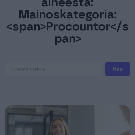
aiheesta:
Tuki & Koulutus
Mainoskategoria:
<span>Procountor</s
Meistä & Ajankohtaista
pan>
Tilaa Procountor
Kokeile maksutta
Kirjaudu