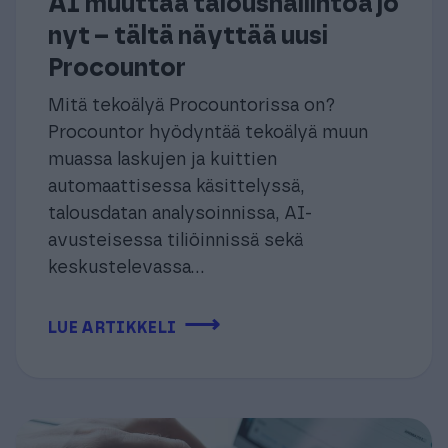
AI muuttaa taloushallintoa jo
nyt – tältä näyttää uusi
Procountor
Mitä tekoälyä Procountorissa on?
Procountor hyödyntää tekoälyä muun
muassa laskujen ja kuittien
automaattisessa käsittelyssä,
talousdatan analysoinnissa, AI-
avusteisessa tiliöinnissä sekä
keskustelevassa...
⟶
LUE ARTIKKELI