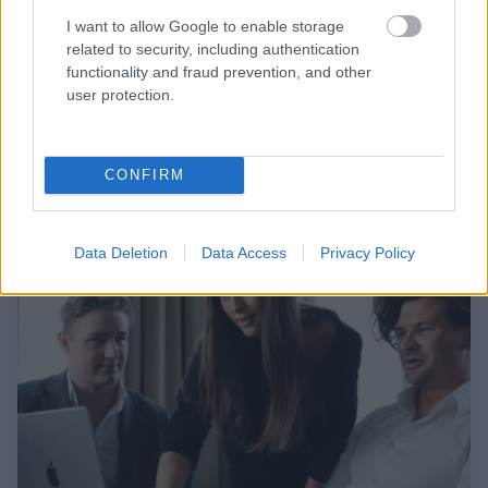
I want to allow Google to enable storage
keskeinen sisältö kannattaa tuntea....
related to security, including authentication
functionality and fraud prevention, and other
⟶
LUE ARTIKKELI
user protection.
CONFIRM
Data Deletion
Data Access
Privacy Policy