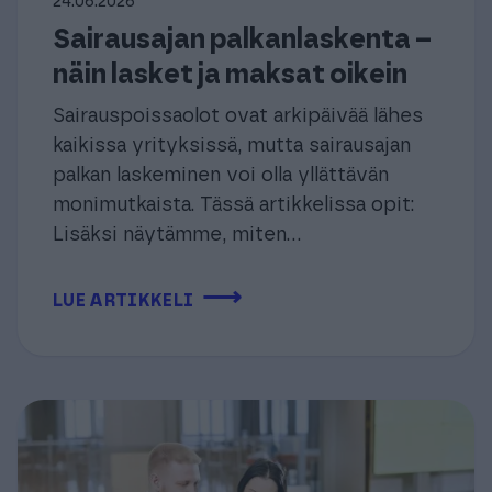
24.06.2026
Sairausajan palkanlaskenta –
näin lasket ja maksat oikein
Sairauspoissaolot ovat arkipäivää lähes
kaikissa yrityksissä, mutta sairausajan
palkan laskeminen voi olla yllättävän
monimutkaista. Tässä artikkelissa opit:
Lisäksi näytämme, miten...
⟶
LUE ARTIKKELI