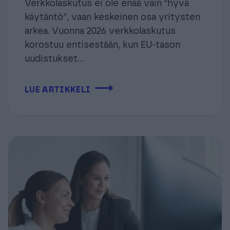
Verkkolaskutus ei ole enää vain “hyvä
käytäntö”, vaan keskeinen osa yritysten
arkea. Vuonna 2026 verkkolaskutus
korostuu entisestään, kun EU-tason
uudistukset...
⟶
LUE ARTIKKELI