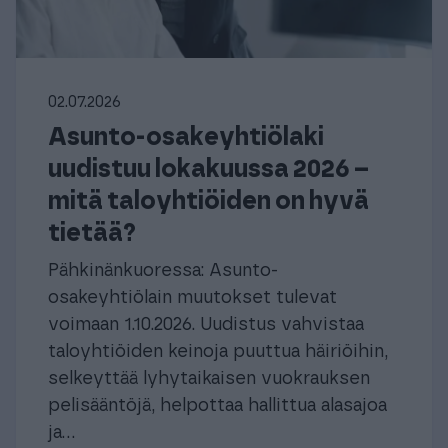
02.07.2026
Asunto-osakeyhtiölaki
uudistuu lokakuussa 2026 –
mitä taloyhtiöiden on hyvä
tietää?
Pähkinänkuoressa: Asunto-
osakeyhtiölain muutokset tulevat
voimaan 1.10.2026. Uudistus vahvistaa
taloyhtiöiden keinoja puuttua häiriöihin,
selkeyttää lyhytaikaisen vuokrauksen
pelisääntöjä, helpottaa hallittua alasajoa
ja...