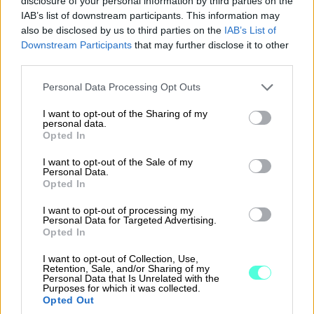
disclosure of your personal information by third parties on the
Sopimuskoneesta
IAB’s list of downstream participants. This information may
also be disclosed by us to third parties on the
IAB’s List of
Lomautusta koskevat
Downstream Participants
that may further disclose it to other
ilmoitusvelvoitteet on tärkeää hoitaa
third parties.
kirjallisesti ja kattavasti, jottei
Please note that this website/app uses one or more Google
Personal Data Processing Opt Outs
lomauttamisen toteuttamistavasta tai
services and may gather and store information including but
määräaikojen noudattamisesta jää
not limited to your visit or usage behaviour. You may click to
I want to opt-out of the Sharing of my
personal data.
epäselvyyksiä työnantajan ja
grant or deny consent to Google and its third-party tags to
Opted In
use your data for below specified purposes in below Google
työntekijän...
consent section.
I want to opt-out of the Sale of my
Personal Data.
⟶
Opted In
LUE ARTIKKELI
I want to opt-out of processing my
Personal Data for Targeted Advertising.
Opted In
I want to opt-out of Collection, Use,
Retention, Sale, and/or Sharing of my
Personal Data that Is Unrelated with the
Purposes for which it was collected.
Opted Out