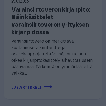
25.03.2026
Varainsiirtoveron kirjanpito:
Näin käsittelet
varainsiirtoveron yrityksen
kirjanpidossa
Varainsiirtovero on merkittävä
kustannuserä kiinteistö- ja
osakekauppoja tehtäessä, mutta sen
oikea kirjanpitokäsittely aiheuttaa usein
päänvaivaa. Tärkeintä on ymmärtää, että
vaikka...
⟶
LUE ARTIKKELI