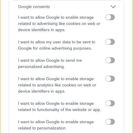
Google consents
I want to allow Google to enable storage
related to advertising like cookies on web or
device identifiers in apps.
I want to allow my user data to be sent to
Google for online advertising purposes.
I want to allow Google to send me
personalized advertising.
01.06.2026
Työsopimuslaki – tunnetko
I want to allow Google to enable storage
related to analytics like cookies on web or
työnantajan ja työntekijän
device identifiers in apps.
velvollisuudet ja oikeudet?
I want to allow Google to enable storage
Jokaisen työnantajan ja työntekijän on
related to functionality of the website or app.
tärkeää tietää omat velvollisuutensa ja
I want to allow Google to enable storage
oikeutensa ennen työsopimuksen
related to personalization.
allekirjoittamista. Siksi työsopimuslain