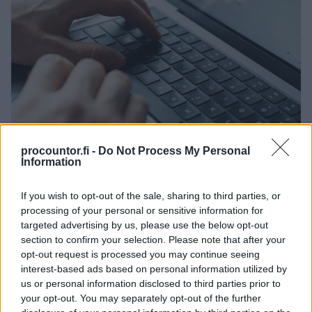
procountor.fi -
Do Not Process My Personal
Information
If you wish to opt-out of the sale, sharing to third parties, or
01.06.2026
processing of your personal or sensitive information for
Lomautusilmoitus
targeted advertising by us, please use the below opt-out
section to confirm your selection. Please note that after your
työntekijälle – miten
opt-out request is processed you may continue seeing
interest-based ads based on personal information utilized by
lomautuksesta ilmoittaminen
us or personal information disclosed to third parties prior to
tapahtuu? Lataa malli Finago
your opt-out. You may separately opt-out of the further